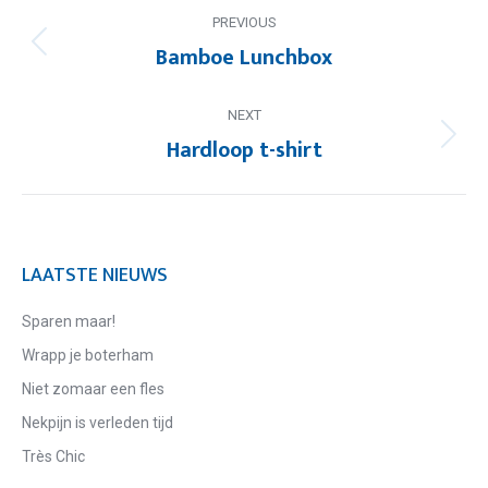
PREVIOUS
NAVIGATION
Bamboe Lunchbox
Previous
post:
NEXT
Hardloop t-shirt
Next
post:
LAATSTE NIEUWS
Sparen maar!
Wrapp je boterham
Niet zomaar een fles
Nekpijn is verleden tijd
Très Chic