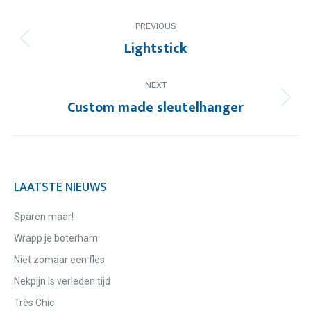
POST
PREVIOUS
NAVIGATION
Lightstick
Previous
post:
NEXT
Custom made sleutelhanger
Next
post:
LAATSTE NIEUWS
Sparen maar!
Wrapp je boterham
Niet zomaar een fles
Nekpijn is verleden tijd
Très Chic